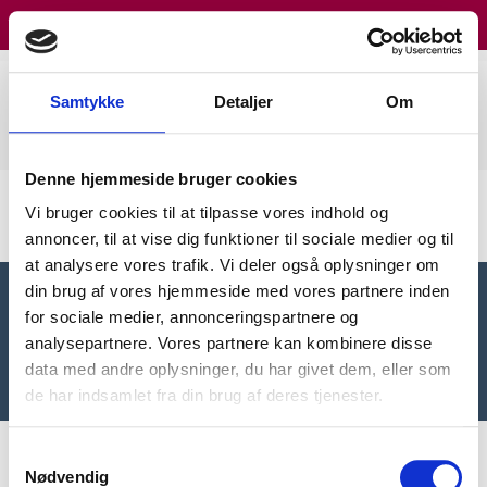
Online Booking
ØRE- NÆSE-
Samtykke
Detaljer
Om
HALSKLINIKKEN
I HILLERØD
Denne hjemmeside bruger cookies
Cookiedeklaration
Vi bruger cookies til at tilpasse vores indhold og
annoncer, til at vise dig funktioner til sociale medier og til
at analysere vores trafik. Vi deler også oplysninger om
din brug af vores hjemmeside med vores partnere inden
for sociale medier, annonceringspartnere og
analysepartnere. Vores partnere kan kombinere disse
ØRE- NÆSE- HALSKLINIKKEN I HILLERØD
data med andre oplysninger, du har givet dem, eller som
2024 © Angelica Lauritzen • info@snorken.dk
de har indsamlet fra din brug af deres tjenester.
Samtykkevalg
Nødvendig