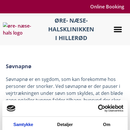
Online Booking
ØRE- NÆSE-
HALSKLINIKKEN
I HILLERØD
Søvnapnø
Søvnapnø er en sygdom, som kan forekomme hos
personer der snorker. Ved søvnapnø er der pauser i
vejrtrækningen under søvn som skyldes, at den bløde
gane og/eller tungen falder tilbage, hvorved der sker
en tillukning af svælget. Selv om den snorkende
forsøger at trække vejret, kan der på grund af
tillukningen ikke komme luft i lungerne.
Samtykke
Detaljer
Om