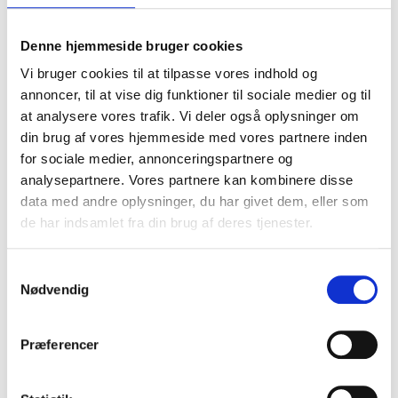
Når den snorkende til sidst trækker vejret kraftigt ind
for at få luft, sker der en opvågning i hjernen der
Denne hjemmeside bruger cookies
varer få sekunder, oftest registrerer den snorkende
det dog ikke selv. Herved bliver den dybe søvn således
Vi bruger cookies til at tilpasse vores indhold og
forstyrret mange gange i løbet af natten, og det
annoncer, til at vise dig funktioner til sociale medier og til
normale søvnmønster bliver ødelagt.
at analysere vores trafik. Vi deler også oplysninger om
din brug af vores hjemmeside med vores partnere inden
Symptomerne på søvnapnø er oplevelsen af abnorm
for sociale medier, annonceringspartnere og
træthed, uoplagthed, koncentrationsbesvær og
analysepartnere. Vores partnere kan kombinere disse
tendens til at falde i søvn ved f.eks. møder og
data med andre oplysninger, du har givet dem, eller som
bilkørsel. Den ekstreme træthed kan betyde nedsat
de har indsamlet fra din brug af deres tjenester.
arbejdsindsats, koncentrationsbesvær,
hukommelsesbesvær, tristhed, nedsat sexlyst,
Samtykkevalg
forhøjet blodsukker og forhøjet blodtryk.
Nødvendig
I svære tilfælde af søvnmangel vil behandlingen være
CPAP (continuous positive airway pressure). Det vil
Præferencer
sige at den snorkende skal sove med en næsemaske
hvorigennem der, via en kompressor, presses et let
overtryk, som således holder svælget åbent.